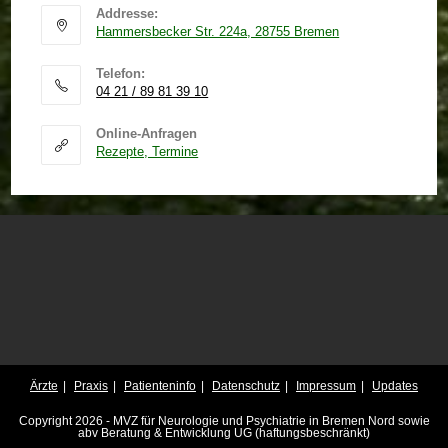
Addresse:
Hammersbecker Str. 224a, 28755 Bremen
Telefon:
04 21 / 89 81 39 10
Online-Anfragen
Rezepte, Termine
Ärzte
Praxis
Patienteninfo
Datenschutz
Impressum
Updates
Copyright 2026 - MVZ für Neurologie und Psychiatrie in Bremen Nord sowie
abv Beratung & Entwicklung UG (haftungsbeschränkt)